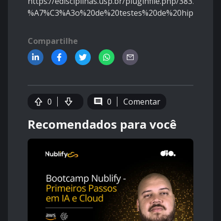
https://edisciplinas.usp.br/pluginfile.php/3832949
%A7%C3%A3o%20de%20testes%20de%20hip%C3%B3
Compartilhe
0
0
Comentar
Recomendados para você