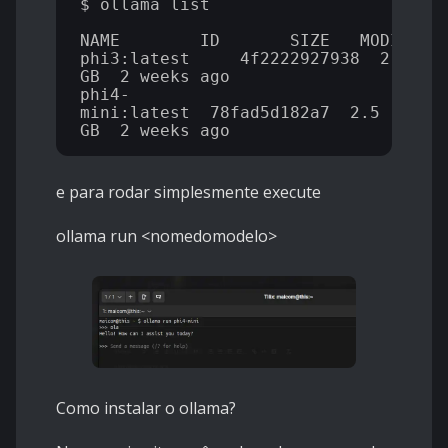
$ ollama list

NAME        ID       SIZE   MODIFIED 
phi3:latest     4f2222927938  2.2 
GB  2 weeks ago   

phi4-
mini:latest  78fad5d182a7  2.5 
e para rodar simplesmente execute
ollama run <nomedomodelo>
Como instalar o ollama?