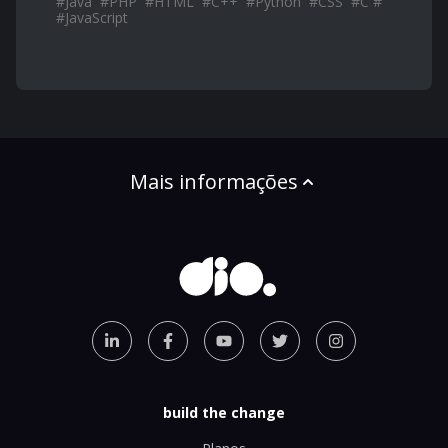
#
Java
#
PHP
#
HTML
#
C++
#
Python
#
CSS
#
C #
#
JavaScript
Mais informações
build the change