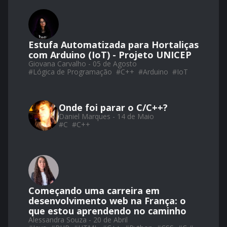
Estufa Automatizada para Hortaliças
com Arduino (IoT) - Projeto UNICEP
Giovana Carvalho - 05 de Agosto
#
Lógica de Programação
#
C++
#
Arduino
#
IoT
Onde foi parar o C/C++?
Daniel Marques - 14 de Maio
#
C
#
C++
Começando uma carreira em
desenvolvimento web na França: o
que estou aprendendo no caminho
Alessandra Souza - 20 de Abril