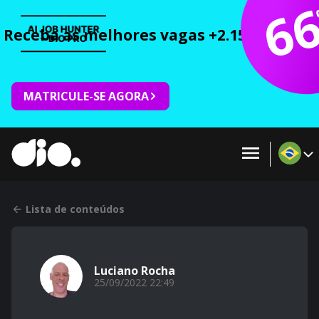
6
Receba as melhores vagas +2.150 cursos 
MATRICULE-SE AGORA
Lista de conteúdos
Luciano Rocha
25/09/2022 22:49