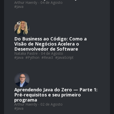
Arthur Haerdy - 04 de Agosto
#
Java
Do Business ao Código: Como a
Visão de Negócios Acelera o
Desenvolvedor de Software
Natalia Pastre - 04 de Agosto
#
Java
#
Python
#
React
#
JavaScript
Aprendendo Java do Zero — Parte 1:
Pré-requisitos e seu primeiro
programa
Arthur Haerdy - 02 de Agosto
#
Java