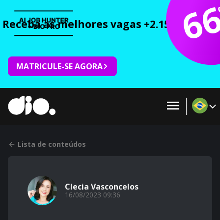
6
Receba as melhores vagas +2.150 cursos 
MATRICULE-SE AGORA
Lista de conteúdos
Clecia Vasconcelos
16/08/2023 09:36