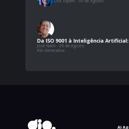
Dra. Expert - 05 de Agosto
Da ISO 9001 à Inteligência Artifici
José Neto - 05 de Agosto
#
IA Generativa
AI Ag