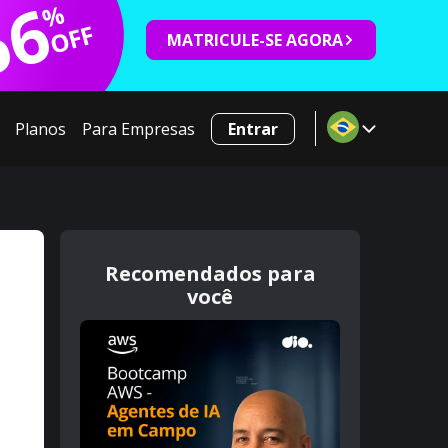
66
%
OFF
MATRICULE-SE AGORA
Planos
Para Empresas
Entrar
Recomendados para
você