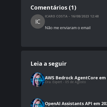
Comentários (1)
ICARO COSTA - 16/08/2023 12:48
IC
Não me enviaram o email
Leia a seguir
AWS Bedrock AgentCore em 
Dra. Expert - 05 de Agosto
OpenAI Assistants API em 20