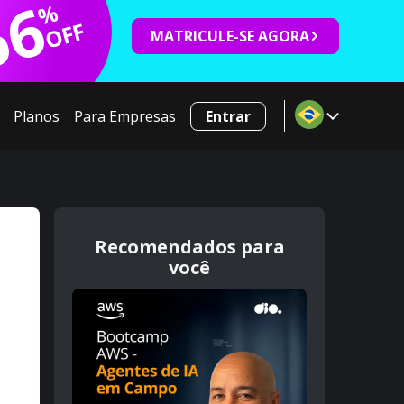
66
%
OFF
MATRICULE-SE AGORA
Planos
Para Empresas
Entrar
Recomendados para
você