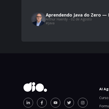
Aprendendo Java do Zero — P
Arthur Haerdy - 02 de Agosto
#
Java
AI Ag
Curso 
Forma