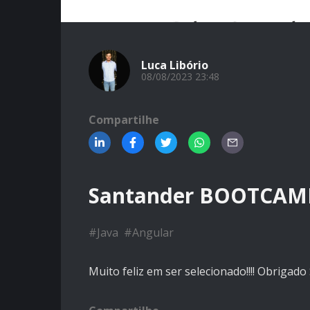
Luca Libório
08/08/2023 23:48
Compartilhe
Santander BOOTCAM
#
Java
#
Angular
Muito feliz em ser selecionado!!!! Obrigad