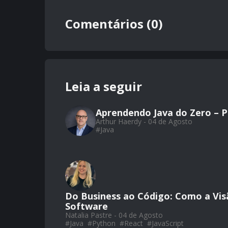
Comentários (0)
Leia a seguir
Aprendendo Java do Zero – Par
Arthur Haerdy - 04 de Agosto
#
Java
Do Business ao Código: Como a Vis
Software
Natalia Pastre - 04 de Agosto
#
Java
#
Python
#
React
#
JavaScript