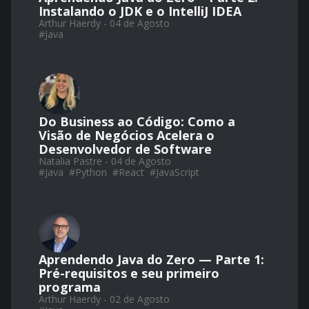
Instalando o JDK e o IntelliJ IDEA
Arthur Haerdy - 04 de Agosto
#
Java
Do Business ao Código: Como a
Visão de Negócios Acelera o
Desenvolvedor de Software
Natalia Pastre - 04 de Agosto
#
Java
#
Python
#
React
#
JavaScript
Aprendendo Java do Zero — Parte 1:
Pré-requisitos e seu primeiro
programa
Arthur Haerdy - 02 de Agosto