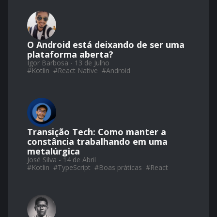
O Android está deixando de ser uma
plataforma aberta?
Igor Barbosa - 13 de Julho
#
Kotlin
#
React Native
#
Android
Transição Tech: Como manter a
constância trabalhando em uma
metalúrgica
José Silva - 14 de Abril
#
Kotlin
#
TypeScript
#
Boas práticas
#
React