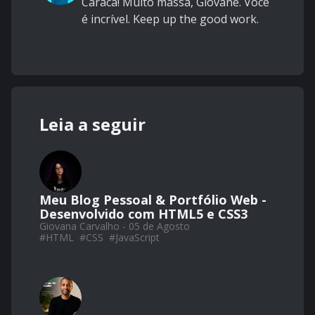
Caraca! Muito massa, Giovane. Você
é incrível. Keep up the good work.
Leia a seguir
Meu Blog Pessoal & Portfólio Web -
Desenvolvido com HTML5 e CSS3
Giovana Carvalho - 05 de Agosto
#
HTML
#
CSS
#
JavaScript