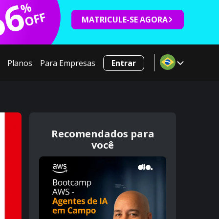
66
%
OFF
MATRICULE-SE AGORA
Planos
Para Empresas
Entrar
Recomendados para
você