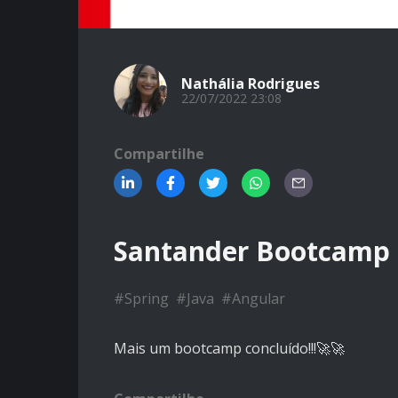
Nathália Rodrigues
22/07/2022 23:08
Compartilhe
Santander Bootcamp 
#
Spring
#
Java
#
Angular
Mais um bootcamp concluído!!!🚀🚀