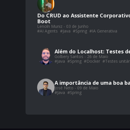
Do CRUD ao Assistente Corporativo
Boot
Lenoln Muniz - 03 de Junho
#
AI Agents
#
Java
#
Spring
#
IA Generativa
Além do Localhost: Testes de
Golbery Santos - 26 de Maio
#
Java
#
Spring
#
Docker
#
Testes unitár
A importância de uma boa ba
José Neto - 09 de Maio
#
Java
#
Spring