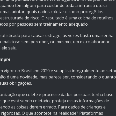
quando têm algum para cuidar de toda a infraestrutura
istemas adotar, quais dados coletar e como protegê-los
struturada de risco. O resultado é uma colcha de retalhos
rados por pessoas sem treinamento adequado.
sofisticado para causar estrago, às vezes basta uma senha
ink malicioso sem perceber, ou mesmo, um ex-colaborador
ele saiu.
umpre
m vigor no Brasil em 2020 e se aplica integralmente ao seto
o não é uma novidade, mas parece ser, considerando o quanto
suas obrigações.
ganização que colete e processe dados pessoais tenha base
 o que está sendo coletado, proteja essas informações de
ndo as coisas derem errado. Para dados de crianças e
s rigorosas. O que acontece na realidade? Plataformas