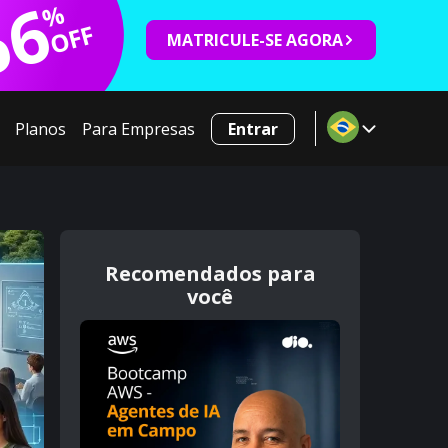
66
%
OFF
MATRICULE-SE AGORA
Planos
Para Empresas
Entrar
Recomendados para
você