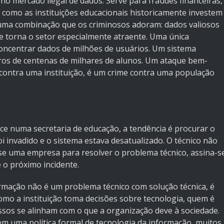
no mercado ilegal de dados. Serve para fraudes financeiras,
E como as instituições educacionais historicamente investem
 uma combinação que os criminosos adoram: dados valiosos
e torna o setor especialmente atraente. Uma única
concentrar dados de milhões de usuários. Um sistema
tros de centenas de milhares de alunos. Um ataque bem-
contra uma instituição, é um crime contra uma população
e numa secretaria de educação, a tendência é procurar o
oi invadido e o sistema estava desatualizado. O técnico não
ta-se uma empresa para resolver o problema técnico, assina-s
é o próximo incidente.
ormação não é um problema técnico com solução técnica, é
mo a instituição toma decisões sobre tecnologia, quem é
ssos se alinham com o que a organização deve à sociedade.
tem uma política formal de tecnologia da informação, muitos