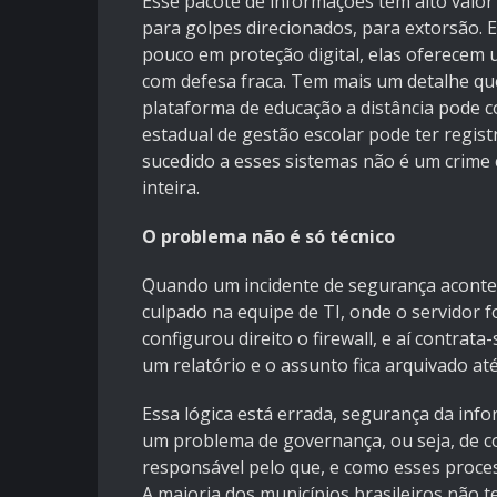
Esse pacote de informações tem alto valor 
para golpes direcionados, para extorsão. 
pouco em proteção digital, elas oferecem
com defesa fraca. Tem mais um detalhe qu
plataforma de educação a distância pode 
estadual de gestão escolar pode ter regis
sucedido a esses sistemas não é um crime 
inteira.
O problema não é só técnico
Quando um incidente de segurança acontec
culpado na equipe de TI, onde o servidor f
configurou direito o firewall, e aí contra
um relatório e o assunto fica arquivado at
Essa lógica está errada, segurança da inf
um problema de governança, ou seja, de co
responsável pelo que, e como esses proce
A maioria dos municípios brasileiros não 