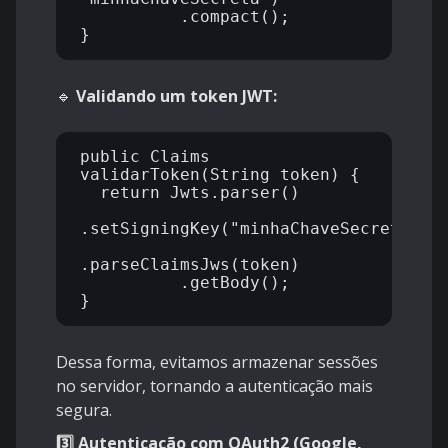
          .compact();

🔹
Validando um token JWT:
public Claims 
validarToken(String token) {

  return Jwts.parser()

.setSigningKey("minhaChaveSecreta")

.parseClaimsJws(token)

          .getBody();

Dessa forma, evitamos armazenar sessões
no servidor, tornando a autenticação mais
segura.
3️⃣ Autenticação com OAuth2 (Google,