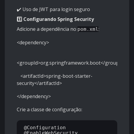
✔️ Uso de JWT para login seguro
1️⃣ Configurando Spring Security
Adicione a dependência no
:
pom.xml
<dependency>
<groupId>org.springframework.boot</groupId>
<artifactId>spring-boot-starter-
security</artifactId>
</dependency>
Crie a classe de configuração:
@Configuration

@EnableWebSecurity
