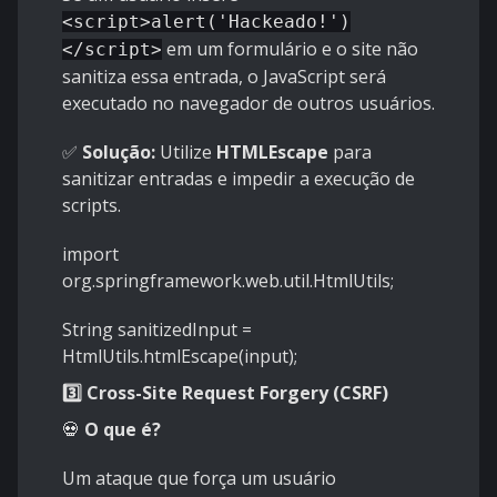
<script>alert('Hackeado!')
em um formulário e o site não
</script>
sanitiza essa entrada, o JavaScript será
executado no navegador de outros usuários.
✅
Solução:
Utilize
HTMLEscape
para
sanitizar entradas e impedir a execução de
scripts.
import
org.springframework.web.util.HtmlUtils;
String sanitizedInput =
HtmlUtils.htmlEscape(input);
3️⃣ Cross-Site Request Forgery (CSRF)
💀
O que é?
Um ataque que força um usuário