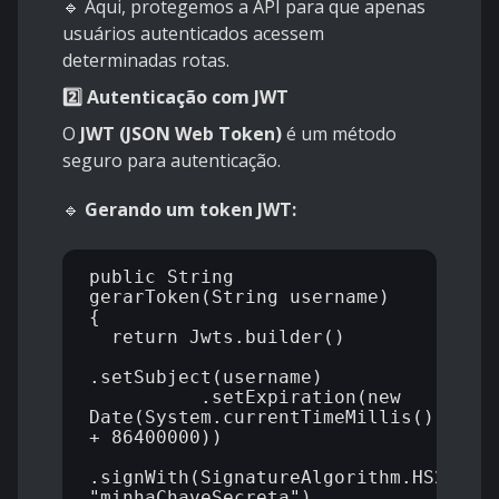
🔹 Aqui, protegemos a API para que apenas
usuários autenticados acessem
determinadas rotas.
2️⃣ Autenticação com JWT
O
JWT (JSON Web Token)
é um método
seguro para autenticação.
🔹
Gerando um token JWT:
public String 
gerarToken(String username) 
{

  return Jwts.builder()

.setSubject(username)

          .setExpiration(new 
Date(System.currentTimeMillis() 
+ 86400000))

.signWith(SignatureAlgorithm.HS256, 
"minhaChaveSecreta")
