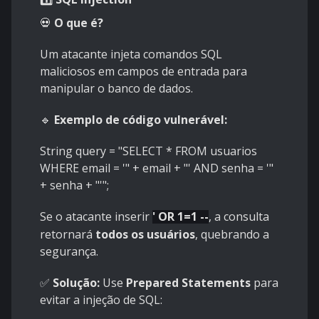
💀
O que é?
Um atacante injeta comandos SQL
maliciosos em campos de entrada para
manipular o banco de dados.
🔹
Exemplo de código vulnerável:
String query = "SELECT * FROM usuarios
WHERE email = '" + email + "' AND senha = '"
+ senha + "'";
Se o atacante inserir
' OR 1=1 --
, a consulta
retornará
todos os usuários
, quebrando a
segurança.
✅
Solução:
Use
Prepared Statements
para
evitar a injeção de SQL: