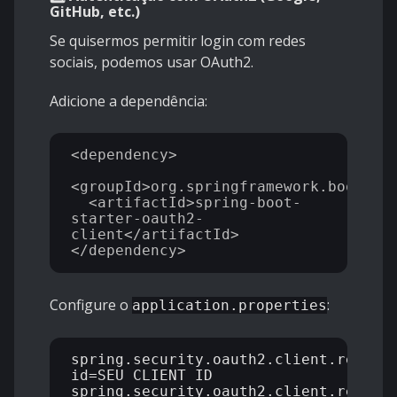
GitHub, etc.)
Se quisermos permitir login com redes
sociais, podemos usar OAuth2.
Adicione a dependência:
<dependency>

<groupId>org.springframework.boot</gr
  <artifactId>spring-boot-
starter-oauth2-
client</artifactId>

Configure o
:
application.properties
spring.security.oauth2.client.regist
id=SEU_CLIENT_ID

spring.security.oauth2.client.regist