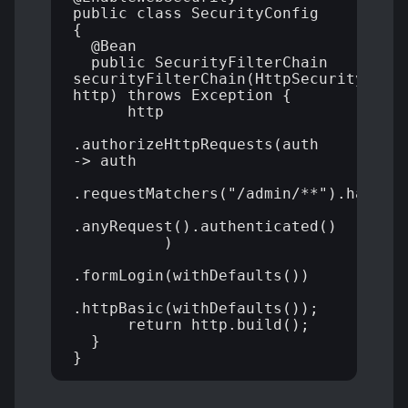
public class SecurityConfig 
{

  @Bean

  public SecurityFilterChain 
securityFilterChain(HttpSecurity 
http) throws Exception {

      http

.authorizeHttpRequests(auth 
-> auth

.requestMatchers("/admin/**").hasRole
.anyRequest().authenticated()

          )

.formLogin(withDefaults())

.httpBasic(withDefaults());

      return http.build();

  }
