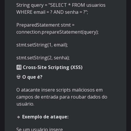
String query = "SELECT * FROM usuarios
WHERE email = ? AND senha = ?";
PreparedStatement stmt =
connection.prepareStatement(query);
stmt.setString(1, email);
stmt.setString(2, senha);
2️⃣ Cross-Site Scripting (XSS)
💀
O que é?
O atacante insere scripts maliciosos em
campos de entrada para roubar dados do
usuário.
🔹
Exemplo de ataque:
Se um usuário insere