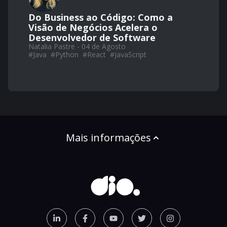
Do Business ao Código: Como a
Visão de Negócios Acelera o
Desenvolvedor de Software
Natalia Pastre - 04 de Agosto
#
Java
#
Python
#
React
#
JavaScript
Mais informações