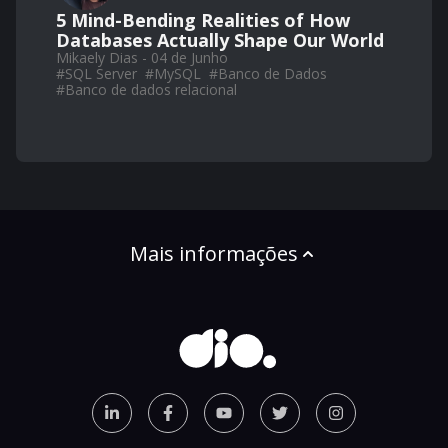
5 Mind-Bending Realities of How
Databases Actually Shape Our World
Mikaely Dias - 04 de Junho
#
SQL Server
#
MySQL
#
Banco de Dados
#
Banco de dados relacional
Mais informações