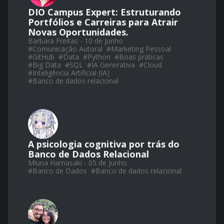
DIO Campus Expert: Estruturando
Portfólios e Carreiras para Atrair
Novas Oportunidades.
Barbara Freitas - 10 de Junho
#
Comunicação Autoral
#
Marketing Pessoal
#
GitHub
#
Data
#
Python
#
Boas práticas
#
Big Data
#
SQL
#
IA Generativa
#
Cloud
#
Inteligência Artificial (IA)
#
Banco de dados relacional
A psicologia cognitiva por trás do
Banco de Dados Relacional
Miuna Hamasaki - 05 de Junho
#
Banco de Dados
#
Banco de dados relacional