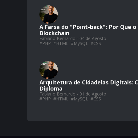
A Farsa do "Point-back": Por Que 
Blockchain
Fabiano Bernardo - 04 de Agosto
#
PHP
#
HTML
#
MySQL
#
CSS
Arquitetura de Cidadelas Digitais:
Diploma
Fabiano Bernardo - 01 de Agosto
#
PHP
#
HTML
#
MySQL
#
CSS