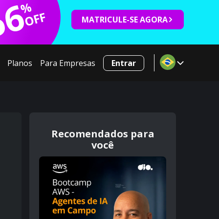
66
%
OFF
MATRICULE-SE AGORA
Planos
Para Empresas
Entrar
Recomendados para
você