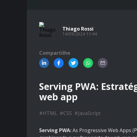
Thiago Rossi
14/09/2024 11:44
Compartilhe
Serving PWA: Estratég
web app
#
HTML
#
CSS
#
JavaScript
Serving PWA:
As Progressive Web Apps (P