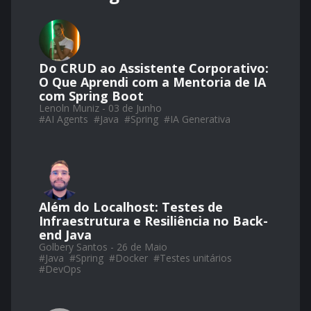
Do CRUD ao Assistente Corporativo:
O Que Aprendi com a Mentoria de IA
com Spring Boot
Lenoln Muniz - 03 de Junho
#
AI Agents
#
Java
#
Spring
#
IA Generativa
Além do Localhost: Testes de
Infraestrutura e Resiliência no Back-
end Java
Golbery Santos - 26 de Maio
#
Java
#
Spring
#
Docker
#
Testes unitários
#
DevOps