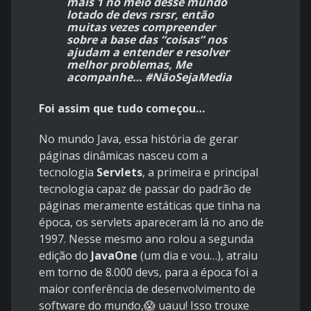
mais 1 no meio desse mundo
lotado de devs rsrsr, então
muitas vezes compreender
sobre a base das “coisas” nos
ajudam a entender e resolver
melhor problemas, Me
acompanhe…
#NãoSejaMedia
Foi assim que tudo começou…
No mundo Java, essa história de gerar
páginas dinâmicas nasceu com a
tecnologia
Servlets
, a primeira e principal
tecnologia capaz de passar do padrão de
páginas meramente estáticas que tinha na
época, os servlets apareceram lá no ano de
1997. Nesse mesmo ano rolou a segunda
edição do
JavaOne
(um dia e vou…), atraiu
em torno de 8.000 devs, para a época foi a
maior conferência de desenvolvimento de
software do mundo,😱 uauu! Isso trouxe