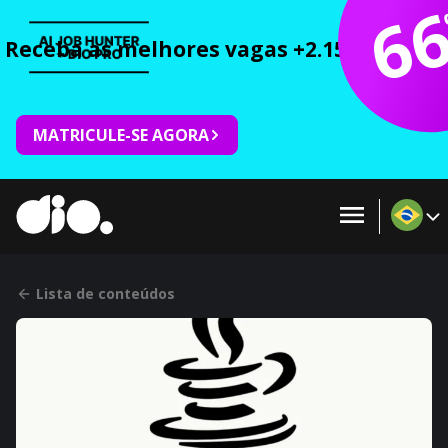
6
Receba as melhores vagas +2.150 cursos 
MATRICULE-SE AGORA
Lista de conteúdos