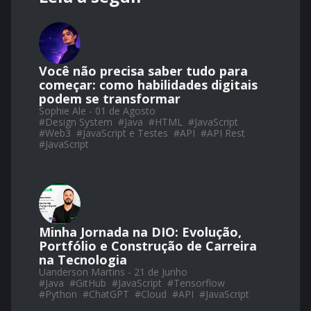
Você não precisa saber tudo para
começar: como habilidades digitais
podem se transformar
Sophie Ale - 01 de Agosto
#
Design System
#
Java
#
HTML
#
JavaScript
#
Web3
#
JavaScript e Testes
#
API
#
API Rest
#
JavaScript
Minha Jornada na DIO: Evolução,
Portfólio e Construção de Carreira
na Tecnologia
Uanderson Martins - 21 de Junho
#
Java
#
GitHub
#
JavaScript
#
Tensorflow
#
Python
#
ChatGPT
#
Cloud
#
API
#
JavaScript