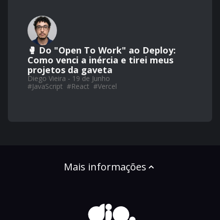
🥊 Do "Open To Work" ao Deploy:
Como venci a inércia e tirei meus
projetos da gaveta
Diego Vieira - 19 de Junho
#
JavaScript
#
React
#
Vercel
Mais informações