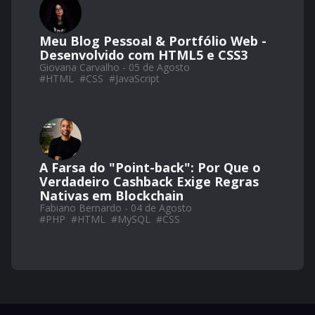
Meu Blog Pessoal & Portfólio Web -
Desenvolvido com HTML5 e CSS3
Giovana Carvalho - 05 de Agosto
#
HTML
#
CSS
#
JavaScript
A Farsa do "Point-back": Por Que o
Verdadeiro Cashback Exige Regras
Nativas em Blockchain
Fabiano Bernardo - 04 de Agosto
#
PHP
#
HTML
#
MySQL
#
CSS