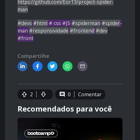
https://github.com/Eor13/project-spider-
man
#devs
#html
# css #JS
#spiderman
#spider
-
man
#responsividade
#frontend
#dev
#front
Compartilhe
2
0
Comentar
Recomendados para você