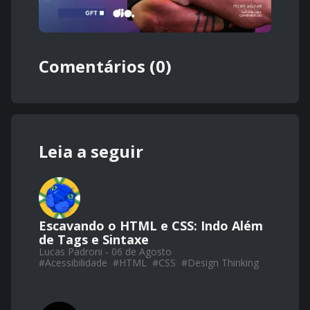
Comentários (0)
Leia a seguir
Escavando o HTML e CSS: Indo Além
de Tags e Sintaxe
Lucas Padroni - 06 de Agosto
#
Acessibilidade
#
HTML
#
CSS
#
Design Thinking