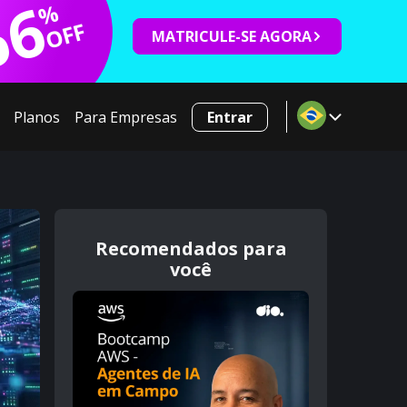
66
%
OFF
MATRICULE-SE AGORA
Planos
Para Empresas
Entrar
Recomendados para
você