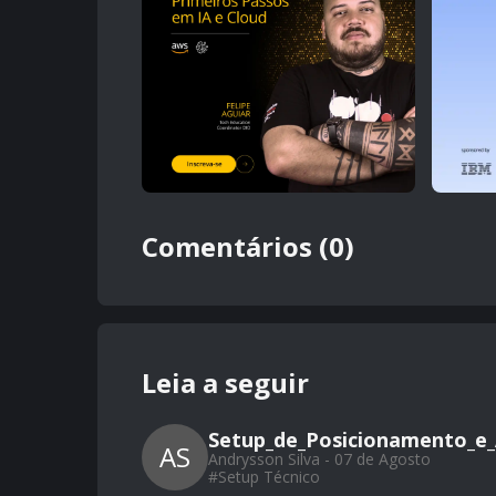
Comentários (0)
Leia a seguir
Setup_de_Posicionamento_e_
AS
Andrysson Silva - 07 de Agosto
#
Setup Técnico