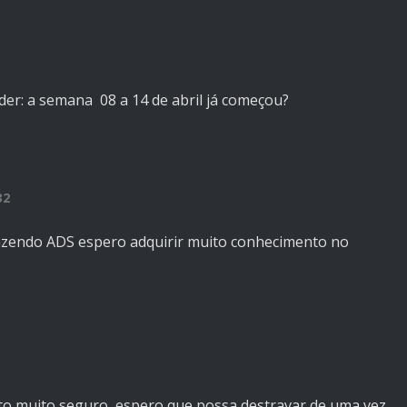
der: a semana 08 a 14 de abril já começou?
32
fazendo ADS espero adquirir muito conhecimento no
into muito seguro, espero que possa destravar de uma vez.