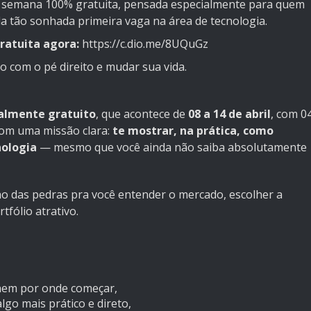
semana 100% gratuita, pensada especialmente para quem
ela tão sonhada primeira vaga na área de tecnologia.
gratuita agora:
https://c.dio.me/8UQuGz
o com o pé direito e mudar sua vida.
talmente gratuito
, que acontece de
08 a 14 de abril
, com 0
 com uma missão clara:
te mostrar, na prática, como
nologia
— mesmo que você ainda não saiba absolutamente
nho das pedras pra você entender o mercado, escolher a
tfólio atrativo.
 nem por onde começar,
algo mais prático e direto,