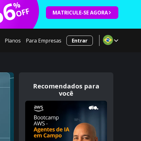
66
%
OFF
MATRICULE-SE AGORA
Planos
Para Empresas
Entrar
Recomendados para
você