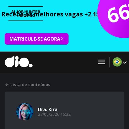
6
Receba as melhores vagas +2.150 cursos 
MATRICULE-SE AGORA
Lista de conteúdos
Dra. Kira
27/06/2026 16:32