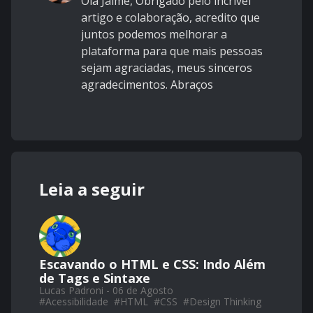
Olá Jaime, Obrigado pelo incrível
artigo e colaboração, acredito que
juntos podemos melhorar a
plataforma para que mais pessoas
sejam agraciadas, meus sinceros
agradecimentos. Abraços
Leia a seguir
Escavando o HTML e CSS: Indo Além
de Tags e Sintaxe
Lucas Padroni - 06 de Agosto
#
Acessibilidade
#
HTML
#
CSS
#
Design Thinking