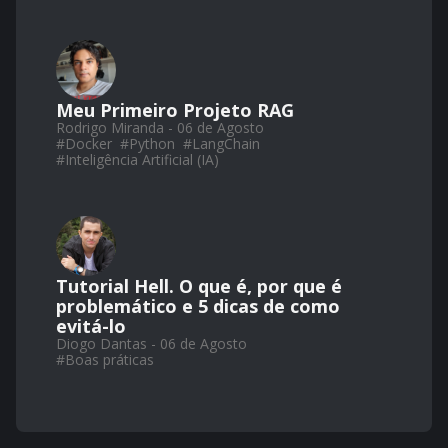
Meu Primeiro Projeto RAG
Rodrigo Miranda - 06 de Agosto
#
Docker
#
Python
#
LangChain
#
Inteligência Artificial (IA)
Tutorial Hell. O que é, por que é
problemático e 5 dicas de como
evitá-lo
Diogo Dantas - 06 de Agosto
#
Boas práticas