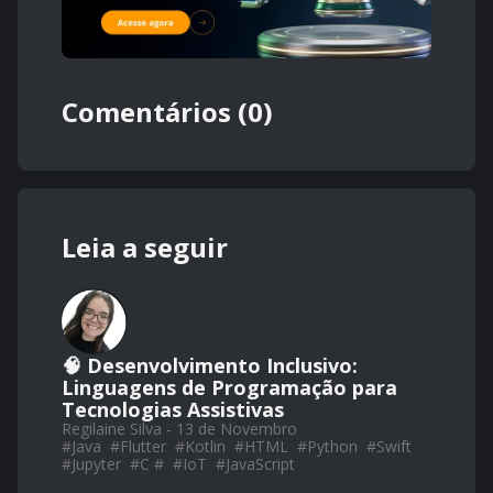
Comentários (0)
Leia a seguir
🧠 Desenvolvimento Inclusivo:
Linguagens de Programação para
Tecnologias Assistivas
Regilaine Silva - 13 de Novembro
#
Java
#
Flutter
#
Kotlin
#
HTML
#
Python
#
Swift
#
Jupyter
#
C #
#
IoT
#
JavaScript