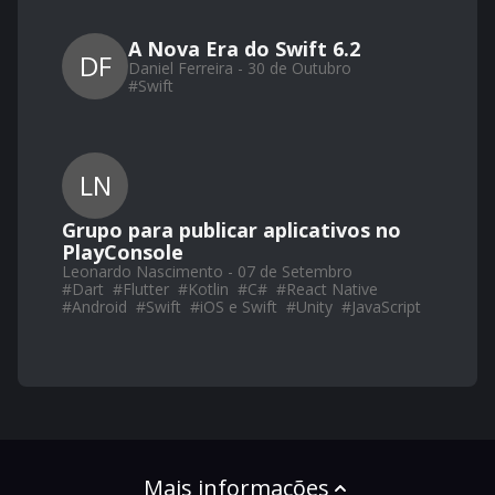
A Nova Era do Swift 6.2
DF
Daniel Ferreira - 30 de Outubro
#
Swift
LN
Grupo para publicar aplicativos no
PlayConsole
Leonardo Nascimento - 07 de Setembro
#
Dart
#
Flutter
#
Kotlin
#
C#
#
React Native
#
Android
#
Swift
#
iOS e Swift
#
Unity
#
JavaScript
Mais informações