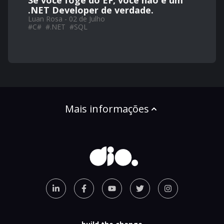
Se você foge do EF, você não é um
.NET Developer de verdade.
Luan Rosa - 02 de Julho
#
C#
#
.NET
#
SQL
Mais informações