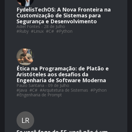
FydelisTechOS: A Nova Fronteira na
Customização de Sistemas para
Segurança e Desenvolvimento
Adiel Fontes - 28 de Julho
#
Ruby
#
Linux
#
C#
#
Python
Ética na Programação: de Platão e
Aristóteles aos desafios da
Engenharia de Software Moderna
Paulo Santana - 09 de Julho
#
Java
#
C#
#
Arquitetura de Sistemas
#
Python
#
Engenharia de Prompt
LR