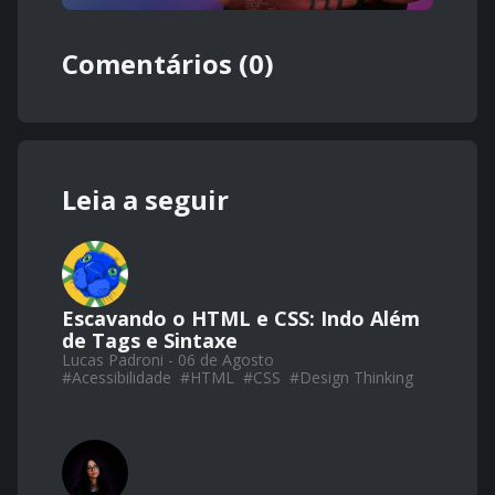
Comentários (0)
Leia a seguir
Escavando o HTML e CSS: Indo Além
de Tags e Sintaxe
Lucas Padroni - 06 de Agosto
#
Acessibilidade
#
HTML
#
CSS
#
Design Thinking