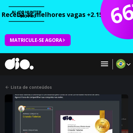
6
Receba as melhores vagas +2.150 cursos 
MATRICULE-SE AGORA
Lista de conteúdos