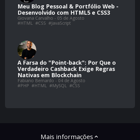
Meu Blog Pessoal & Portfólio Web -
Desenvolvido com HTML5 e CSS3
Giovana Carvalho - 05 de Agosto
#
HTML
#
CSS
#
JavaScript
A Farsa do "Point-back": Por Que o
Verdadeiro Cashback Exige Regras
Nativas em Blockchain
Fabiano Bernardo - 04 de Agosto
#
PHP
#
HTML
#
MySQL
#
CSS
Mais informações