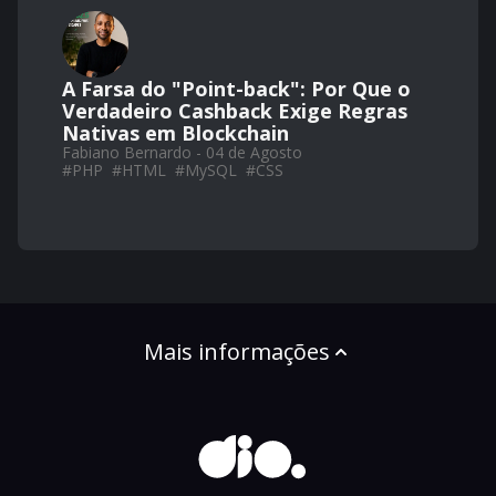
A Farsa do "Point-back": Por Que o
Verdadeiro Cashback Exige Regras
Nativas em Blockchain
Fabiano Bernardo - 04 de Agosto
#
PHP
#
HTML
#
MySQL
#
CSS
Mais informações