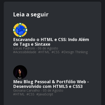
Leia a seguir
Escavando o HTML e CSS: Indo Além
de Tags e Sintaxe
Lucas Padroni - 06 de Agosto
#
Acessibilidade
#
HTML
#
CSS
#
Design Thinking
Meu Blog Pessoal & Portfólio Web -
Desenvolvido com HTML5 e CSS3
Giovana Carvalho - 05 de Agosto
#
HTML
#
CSS
#
JavaScript