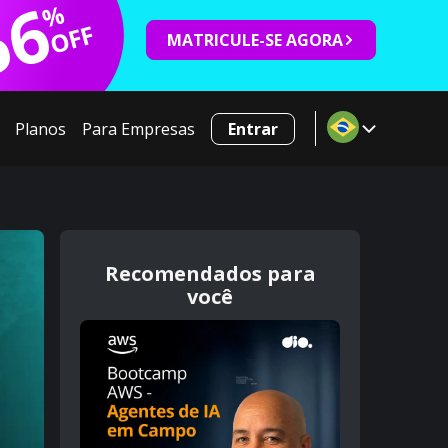
66
%
OFF
MATRICULE-SE AGORA
Planos
Para Empresas
Entrar
Recomendados para
você