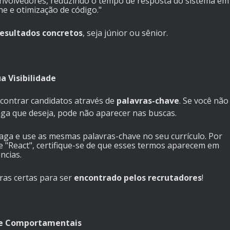
nvolvedores, reduzindo o tempo de resposta do sistema em
e e otimização de código."
resultados concretos
, seja júnior ou sênior.
a Visibilidade
ncontrar candidatos através de
palavras-chave
. Se você não
vaga que deseja, pode não aparecer nas buscas.
 vaga e use as mesmas palavras-chave no seu currículo. Por
 e "React", certifique-se de que esses termos aparecem em
ncias.
vras certas para ser
encontrado pelos recrutadores
!
s e Comportamentais