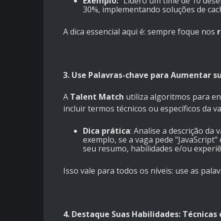
Exemplo:
"Lidero um time de 10 dese
30%, implementando soluções de cach
A dica essencial aqui é: sempre foque nos
3. Use Palavras-chave para Aumentar su
A
Talent Match
utiliza algoritmos para e
incluir termos técnicos ou específicos da 
Dica prática
: Analise a descrição da
exemplo, se a vaga pede "JavaScript"
seu resumo, habilidades e/ou experiê
Isso vale para todos os níveis: use as pala
4. Destaque Suas Habilidades: Técnica