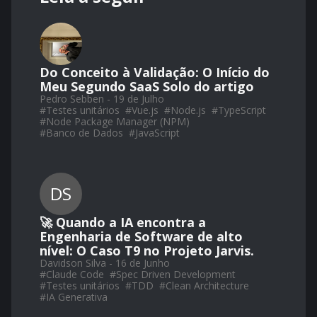
Do Conceito à Validação: O Início do
Meu Segundo SaaS Solo do artigo
Pedro Sebben - 19 de Julho
#
Testes unitários
#
Vue.js
#
Node.js
#
TypeScript
#
Node Package Manager (NPM)
#
Banco de Dados
#
JavaScript
DS
🚀 Quando a IA encontra a
Engenharia de Software de alto
nível: O Caso T9 no Projeto Jarvis.
Davidson Silva - 16 de Junho
#
Claude Code
#
Spec Driven Development
#
Testes unitários
#
TDD
#
Clean Architecture
#
IA Generativa