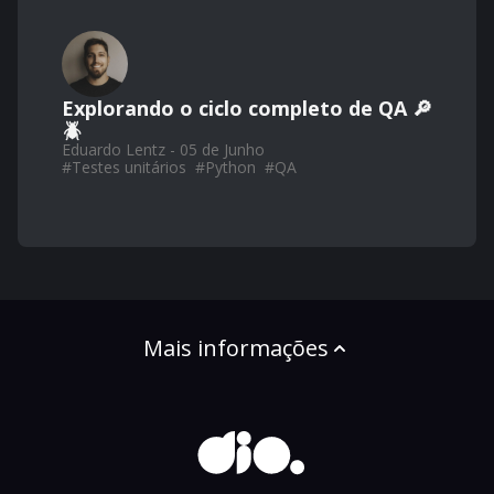
Explorando o ciclo completo de QA 🔎
🪲
Eduardo Lentz - 05 de Junho
#
Testes unitários
#
Python
#
QA
Mais informações