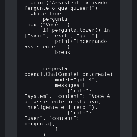
  print("Assistente ativado. 
Pergunte o que quiser!")

  while True:

      pergunta = 
input("Você: ")

      if pergunta.lower() in 
["sair", "exit", "quit"]:

          print("Encerrando 
assistente...")

          break

      resposta = 
openai.ChatCompletion.create(

          model="gpt-4",

          messages=[

              {"role": 
"system", "content": "Você é 
um assistente prestativo, 
inteligente e direto."},

              {"role": 
"user", "content": 
pergunta},

          ]

      )
