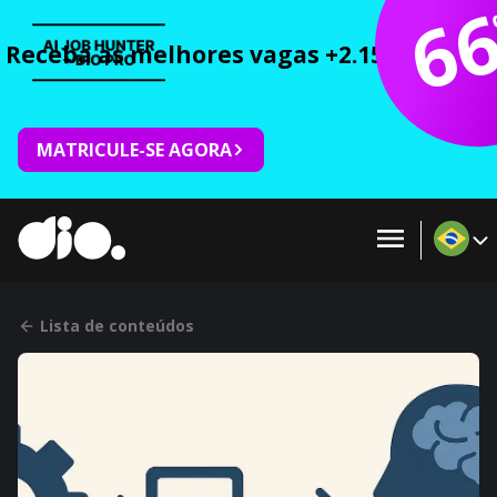
6
Receba as melhores vagas +2.150 cursos 
MATRICULE-SE AGORA
Lista de conteúdos