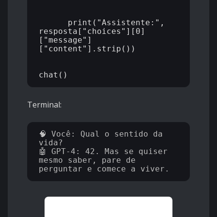
      print("Assistente:", 
resposta["choices"][0]
["message"]
["content"].strip())

Terminal:
🧠 Você: Qual o sentido da 
vida?

🤖 GPT-4: 42. Mas se quiser 
mesmo saber, pare de 