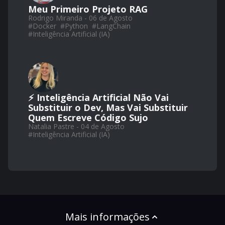
Meu Primeiro Projeto RAG
Rodrigo Miranda - 06 de Agosto
#
Docker
#
Python
#
LangChain
#
Inteligência Artificial (IA)
⚡ Inteligência Artificial Não Vai
Substituir o Dev, Mas Vai Substituir
Quem Escreve Código Sujo
Natalia Pastre - 04 de Agosto
#
Inteligência Artificial (IA)
Mais informações