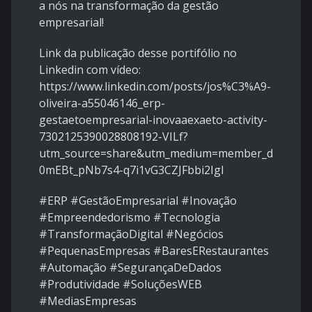
a nós na transformação da gestão
empresarial!
Link da publicação desse portifólio no
Linkedin com vídeo:
https://www.linkedin.com/posts/jos%C3%A9-
oliveira-a55046146_erp-
gestaetoempresarial-inovaaexaeto-activity-
7302125390028808192-VILf?
utm_source=share&utm_medium=member_deskto
0mEBt_pNb7s4-q7i1vG3CZJFbbi2IgI
#ERP #GestãoEmpresarial #Inovação
#Empreendedorismo #Tecnologia
#TransformaçãoDigital #Negócios
#PequenasEmpresas #BaresERestaurantes
#Automação #SegurançaDeDados
#Produtividade #SoluçõesWEB
#MediasEmpresas