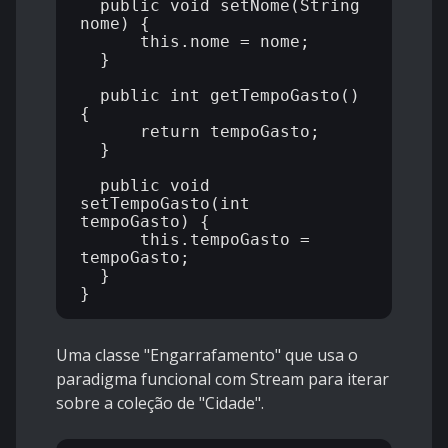
  public void setNome(String 
nome) {

      this.nome = nome;

  }

  public int getTempoGasto() 
{

      return tempoGasto;

  }

  public void 
setTempoGasto(int 
tempoGasto) {

      this.tempoGasto = 
tempoGasto;

  }

Uma classe "Engarrafamento" que usa o
paradigma funcional com Stream para iterar
sobre a coleção de "Cidade".