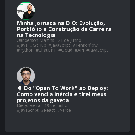
Minha Jornada na DIO: Evolução,
Portfólio e Construção de Carreira
na Tecnologia
Uanderson Martins - 21 de Junho
#
Java
#
GitHub
#
JavaScript
#
Tensorflow
#
Python
#
ChatGPT
#
Cloud
#
API
#
JavaScript
🥊 Do "Open To Work" ao Deploy:
Como venci a inércia e tirei meus
projetos da gaveta
Diego Vieira - 19 de Junho
#
JavaScript
#
React
#
Vercel