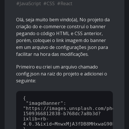
#
JavaScript
#
CSS
#
React
Olá, seja muito bem vindo(a), No projeto da
criação do e-commerce construí o banner
pegando o código HTML e CSS anterior,
porém, coloquei o link imagem do banner
em um arquivo de configurações json para
facilitar na hora das modificações.
Primeiro eu criei um arquivo chamado
config.json na raiz do projeto e adicionei o
seguinte:
{

 "imageBanner": 
"https://images.unsplash.com/photo-
1509366812838-b768dc7a8b3d?
ixlib=rb-
4.0.3&ixid=MnwxMjA3fDB8MHxwaG90by1wYW