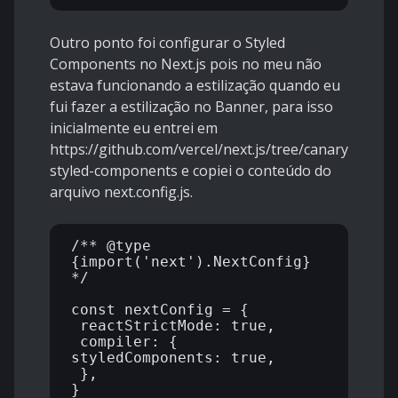
Outro ponto foi configurar o Styled
Components no Next.js pois no meu não
estava funcionando a estilização quando eu
fui fazer a estilização no Banner, para isso
inicialmente eu entrei em
https://github.com/vercel/next.js/tree/canary/examp
styled-components
e copiei o conteúdo do
arquivo next.config.js.
/** @type 
{import('next').NextConfig} 
*/

const nextConfig = {

 reactStrictMode: true,

 compiler: {

styledComponents: true,

 },

}
