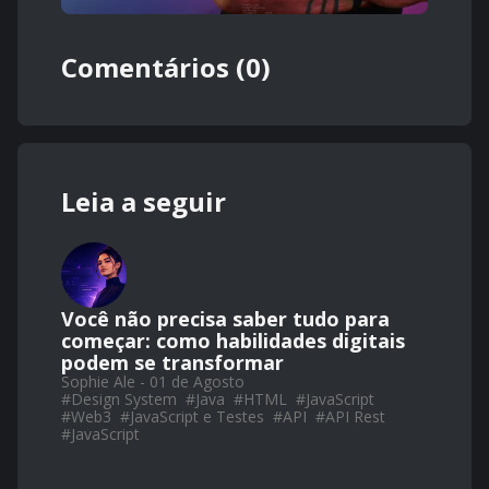
Comentários (0)
Leia a seguir
Você não precisa saber tudo para
começar: como habilidades digitais
podem se transformar
Sophie Ale - 01 de Agosto
#
Design System
#
Java
#
HTML
#
JavaScript
#
Web3
#
JavaScript e Testes
#
API
#
API Rest
#
JavaScript