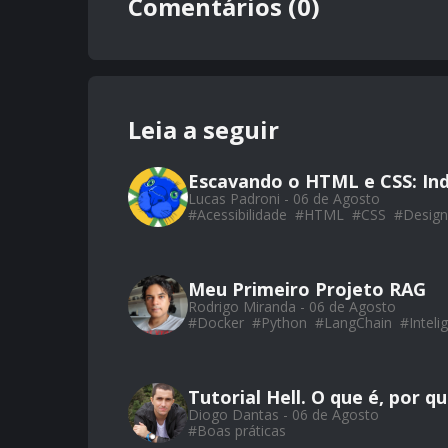
Comentários (0)
Leia a seguir
Escavando o HTML e CSS: Ind
Lucas Padroni - 06 de Agosto
#
Acessibilidade
#
HTML
#
CSS
#
Design
Meu Primeiro Projeto RAG
Rodrigo Miranda - 06 de Agosto
#
Docker
#
Python
#
LangChain
#
Intelig
Tutorial Hell. O que é, por q
Diogo Dantas - 06 de Agosto
#
Boas práticas