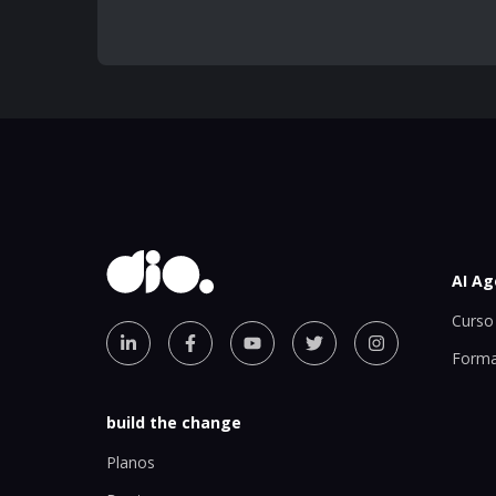
AI Ag
Curso 
Forma
build the change
Planos