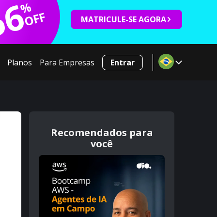
66
%
OFF
MATRICULE-SE AGORA
Planos
Para Empresas
Entrar
Recomendados para
você