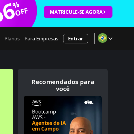
66
%
OFF
MATRICULE-SE AGORA
Planos
Para Empresas
Entrar
Recomendados para
você