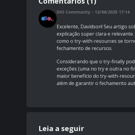
Comentários (1)
DIO Community - 12/06/2025 17:14
Excelente, Davidson! Seu artigo so
explicação super clara e relevant
como o try-with-resources se torn
fechamento de recursos.
Considerando que o try-finally po
exceções (uma no try e outra no fina
maior benefício do try-with-resou
além de garantir o fechamento au
Leia a seguir