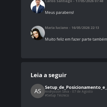
Carlos Santiago - 17/05/2026 07:48
Meus parabens!
Maria luciano - 16/05/2026 22:13
Muito feliz em fazer parte também
Leia a seguir
Setup_de_Posicionamento_e_
AS
Andrysson Silva - 07 de Agosto
#
Setup Técnico