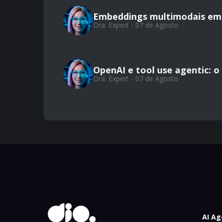
Embeddings multimodais em 
Dra. Expert - 07 de Agosto
OpenAI e tool use agentic: 
Dra. Expert - 07 de Agosto
AI Ag