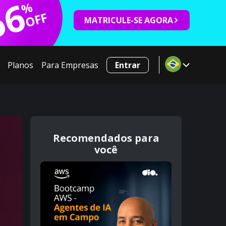
66
%
OFF
MATRICULE-SE AGORA
Planos
Para Empresas
Entrar
Recomendados para
você