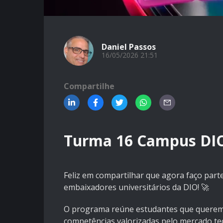
Daniel Passos
16/05/2026 21:51
Compartilhe
Turma 16 Campus DIO
Feliz em compartilhar que agora faço par
embaixadores universitários da DIO! 🚀
O programa reúne estudantes que querem a
competências valorizadas pelo mercado tech