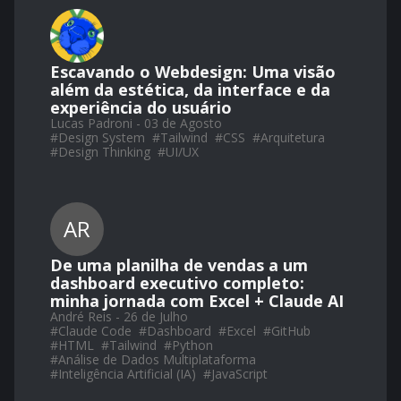
Escavando o Webdesign: Uma visão
além da estética, da interface e da
experiência do usuário
Lucas Padroni - 03 de Agosto
#
Design System
#
Tailwind
#
CSS
#
Arquitetura
#
Design Thinking
#
UI/UX
AR
De uma planilha de vendas a um
dashboard executivo completo:
minha jornada com Excel + Claude AI
André Reis - 26 de Julho
#
Claude Code
#
Dashboard
#
Excel
#
GitHub
#
HTML
#
Tailwind
#
Python
#
Análise de Dados Multiplataforma
#
Inteligência Artificial (IA)
#
JavaScript