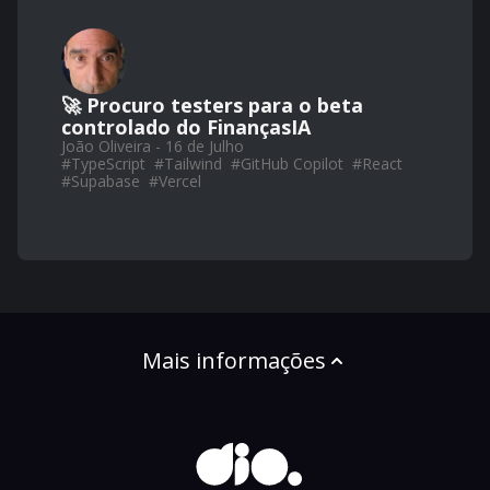
🚀 Procuro testers para o beta
controlado do FinançasIA
João Oliveira - 16 de Julho
#
TypeScript
#
Tailwind
#
GitHub Copilot
#
React
#
Supabase
#
Vercel
Mais informações