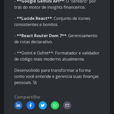
-
**Google Gemini API**
: O "cérebro" por
trás do motor de insights financeiros.
-
**Lucide React**
: Conjunto de ícones
consistentes e bonitos.
-
**React Router Dom 7**
: Gerenciamento
de rotas declarativo.
-
**Oxlint e Oxfmt**
: Formatador e validador
de código mais moderno atualmente.
Desenvolvido para transformar a forma
como você entende e gerencia suas finanças
pessoais. 🚀
Compartilhe