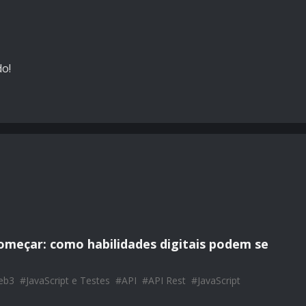
o!
omeçar: como habilidades digitais podem se
eb3
#
JavaScript e Testes
#
API
#
API Rest
#
JavaScript