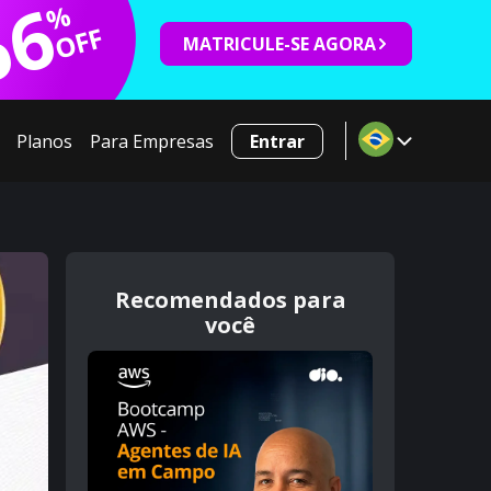
66
%
OFF
MATRICULE-SE AGORA
Planos
Para Empresas
Entrar
Recomendados para
você