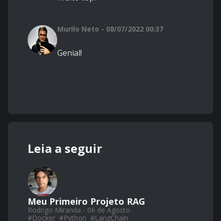
Murilo Neto - 08/07/2022 00:37
Genial!
Leia a seguir
Meu Primeiro Projeto RAG
Rodrigo Miranda - 06 de Agosto
#
Docker
#
Python
#
LangChain