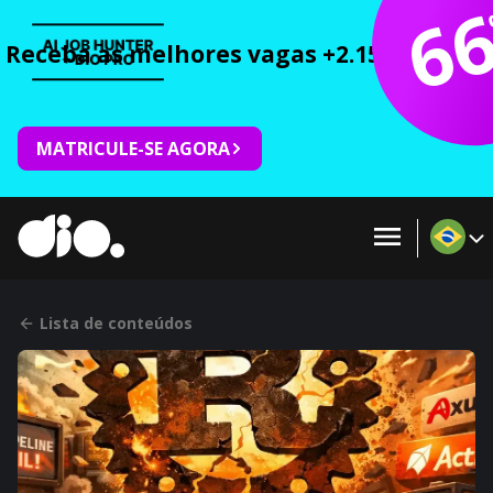
6
Receba as melhores vagas +2.150 cursos 
MATRICULE-SE AGORA
Lista de conteúdos