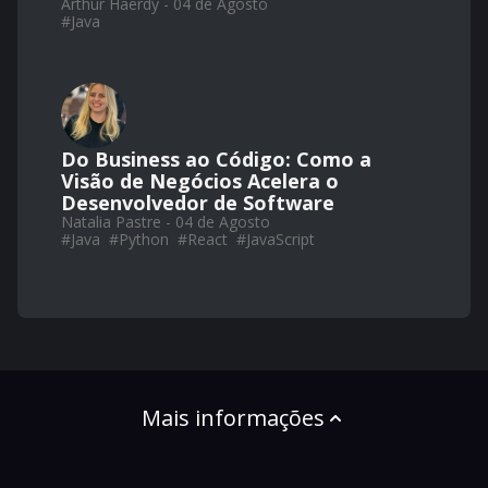
Arthur Haerdy - 04 de Agosto
#
Java
Do Business ao Código: Como a
Visão de Negócios Acelera o
Desenvolvedor de Software
Natalia Pastre - 04 de Agosto
#
Java
#
Python
#
React
#
JavaScript
Mais informações