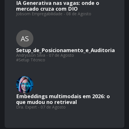
IA Generativa nas vagas: onde o
mercado cruza com DIO
Jobsom Empregabilidade - 08 de Agosto
AS
Setup_de_Posicionamento_e_Auditoria
Andrysson Silva - 07 de Agosto
#
Setup Técnico
Embeddings multimodais em 2026: o
que mudou no retrieval
Dra. Expert - 07 de Agosto