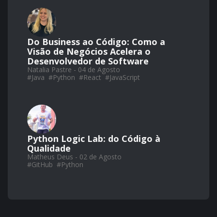
Do Business ao Código: Como a
Visão de Negócios Acelera o
Desenvolvedor de Software
Natalia Pastre - 04 de Agosto
#
Java
#
Python
#
React
#
JavaScript
Python Logic Lab: do Código à
Qualidade
Matheus Deus - 02 de Agosto
#
GitHub
#
Python