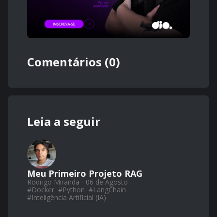
Comentários (0)
Leia a seguir
Meu Primeiro Projeto RAG
Rodrigo Miranda - 06 de Agosto
#
Docker
#
Python
#
LangChain
#
Inteligência Artificial (IA)