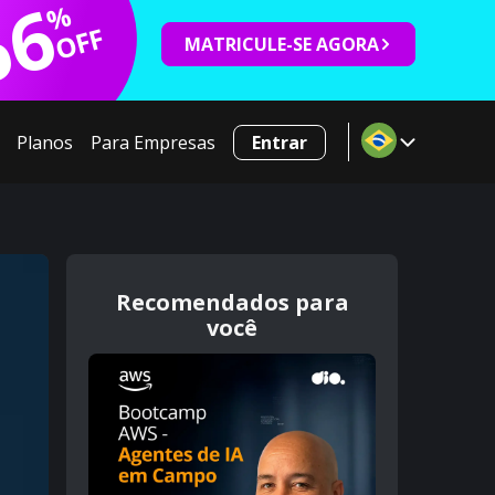
66
%
OFF
MATRICULE-SE AGORA
Planos
Para Empresas
Entrar
Recomendados para
você