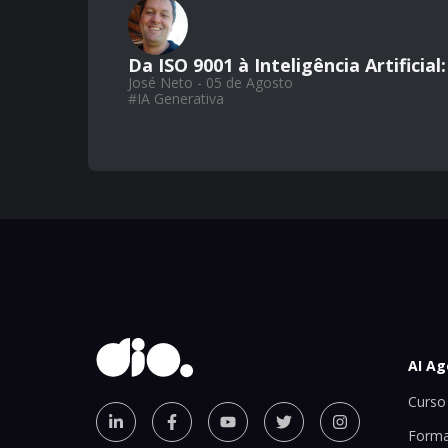
Da ISO 9001 à Inteligência Artifici
José Neto - 05 de Agosto
#
IA Generativa
AI Ag
Curso 
Forma