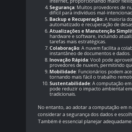
internet, proporcionando maior flexib
Segurança
:
Muitos provedores de n
difícil para indivíduos mal-intencion
Backup e Recuperação:
A maioria do
automatizado e recuperação de desas
Atualizações e Manutenção Simplif
hardware e software, incluindo atual
tarefas mais estratégicas.
Colaboração
:
A nuvem facilita a col
instantâneo de documentos e dados.
Inovação Rápida
:
Você pode aproveita
provedores de nuvem, permitindo qu
Mobilidade
:
Funcionários podem aces
tornando mais fácil o trabalho remot
Sustentabilidade
:
A computação em 
pode reduzir o impacto ambiental em
tradicionais.
No entanto, ao adotar a computação em nuv
considerar a segurança dos dados e escolh
Também é essencial planejar adequadament