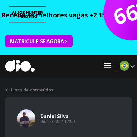
6
Receba as melhores vagas +2.150 cursos 
MATRICULE-SE AGORA
Lista de conteúdos
Daniel Silva
08/12/2022 17:03