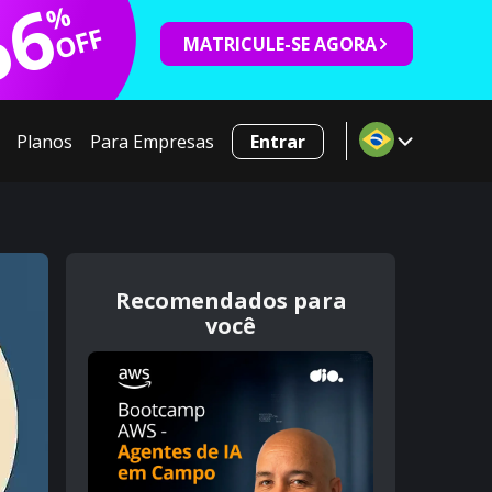
66
%
OFF
MATRICULE-SE AGORA
Planos
Para Empresas
Entrar
Recomendados para
você