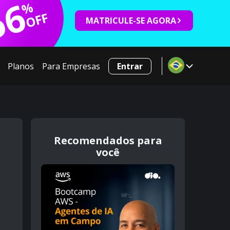
66
%
OFF
MATRICULE-SE AGORA
Planos
Para Empresas
Entrar
Recomendados para
você