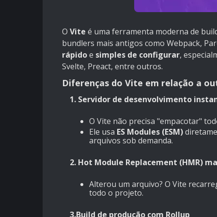
O
Vite
é uma ferramenta moderna de build 
bundlers mais antigos como Webpack, Parce
rápido
e
simples de configurar
, especial
Svelte, Preact, entre outros.
Diferenças do Vite em relação a ou
1. Servidor de desenvolvimento inst
O Vite não precisa "empacotar" to
Ele usa
ES Modules (ESM)
diretame
arquivos sob demanda.
2. Hot Module Replacement (HMR) ma
Alterou um arquivo? O Vite recarr
todo o projeto.
3.Build de produção com Rollup