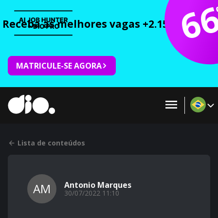
6
Receba as melhores vagas +2.150 cursos 
MATRICULE-SE AGORA
Lista de conteúdos
Antonio Marques
AM
30/07/2022 11:10