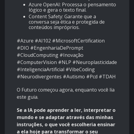
Azure OpenAI: Processa o pensamento
lógico e gera o texto final.
Content Safety: Garante que a
conversa seja ética e protegida de
conteúdos impróprios.
#Azure #AI102 #MicrosoftCertification
#DIO #EngenhariaDePrompt
#CloudComputing #Inovação
#ComputerVision #NLP #Neuroplasticidade
#InteligenciaArtificial #VibeCoding
#Neurodivergentes #Autismo #Pcd #TDAH
O Futuro começou agora, enquanto você lia
este guia.
Se a IA pode aprender a ler, interpretar o
mundo e se adaptar através das minhas
instruções, o que você escolheria ensinar
a ela hoje para transformar o seu